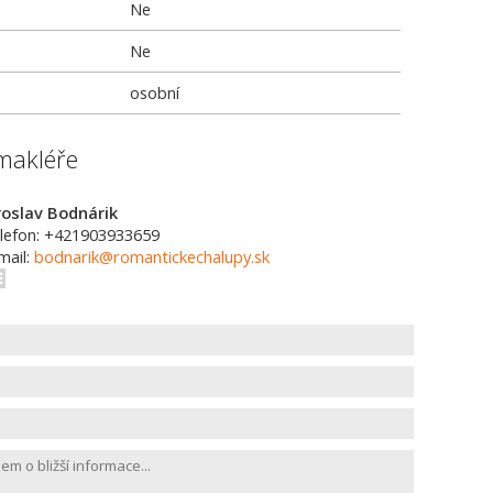
Ne
Ne
osobní
makléře
roslav Bodnárik
lefon: +421903933659
mail:
bodnarik@romantickechalupy.sk