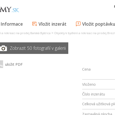
Informace
Vložit inzerát
Vložit poptávk
>
í a rekreaci na prodej Banská Bystrica
Objekty k bydlení a rekreaci na prodej Brez
Zobrazit 50 fotografií v galerii
uložit PDF
Cena
Vloženo
Číslo inzerátu
Celková užitková p
Zastavěná plocha