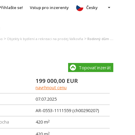
Přihlašte se!
Vstup pro inzerenty
Česky
u
>
>
no
Objekty k bydlení a rekreaci na prodej Vaľkovňa
Rodinný dům na prodej Vaľkovňa
Topovať inzerát
199 000,00
EUR
navrhnout cenu
07.07.2025
AR-0553-1111559 (ch00290207)
locha
420 m
2
420 m
2