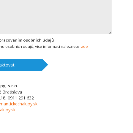
zpracováním osobních údajů
u osobních údajů, více informací naleznete
zde
aktovat
y, s.r.o.
2
Bratislava
218, 0911 291 632
mantickechalupy.sk
alupy.sk