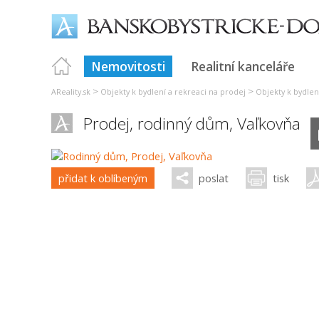
Nemovitosti
Realitní kanceláře
>
>
AReality.sk
Objekty k bydlení a rekreaci na prodej
Objekty k bydlen
Prodej, rodinný dům,
Vaľkovňa
přidat k oblíbeným
poslat
tisk