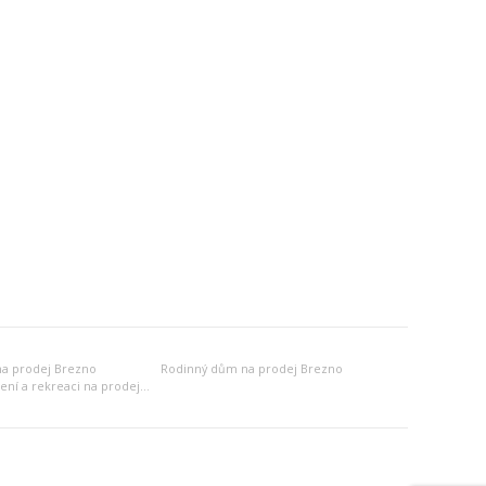
a prodej Brezno
Rodinný dům na prodej Brezno
Jiný objekt k bydlení a rekreaci na prodej Brezno