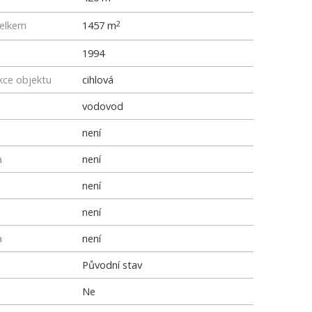
elkem
1457 m
2
1994
kce objektu
cihlová
vodovod
není
a
není
není
není
a
není
Původní stav
Ne