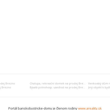
odej Brezno
Chalupa, rekreační domek na prodej Brezno
Venkovský dům n
ej Brezno
Bývalá polnohosp. usedlost na prodej Brezno
Portál banskobystricke-domy je členom rodiny
www.areality.sk