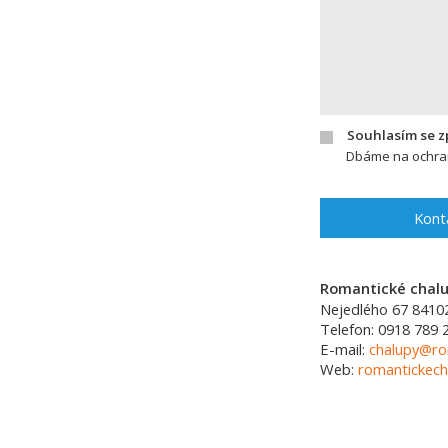
Souhlasím se 
Dbáme na ochran
Kont
Romantické chalup
Nejedlého 67
8410
Telefon:
0918 789 
E-mail:
chalupy@ro
Web:
romantickech