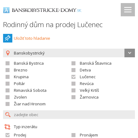
Rodinný dům na prodej Lučenec
Uložiť toto hladanie
Banskobystrický
Banská Bystrica
Banská Štiavnica
Brezno
Detva
Krupina
Lučenec
Poltár
Revúca
Rimavská Sobota
Veľký Krtíš
Zvolen
Žarnovica
Žiar nad Hronom
Typ inzerátu
Prodej
Pronájem