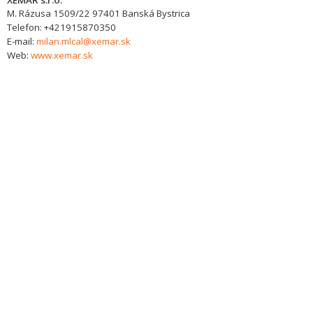
XEMAR s.r.o.
M. Rázusa 1509/22
97401
Banská Bystrica
Telefon:
+421915870350
E-mail:
milan.mlcal@xemar.sk
Web:
www.xemar.sk