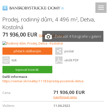
Prodej, rodinný dům, 4 496 m
,
Detva
,
2
Kostolná
71 936,00 EUR
navrhnout cenu
Zobrazit 4 fotografie v galerii
přidat k oblíbeným
poslat
tisk
uložit PDF
topovať inzerát
Další informace
https://xemar.sk/reality/11183/predaj-pozemok-detva
71 936,00
EUR
Cena
navrhnout cenu
Vloženo
11.04.2022