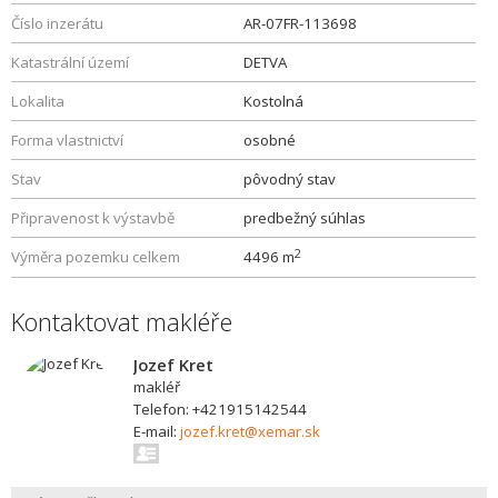
Číslo inzerátu
AR-07FR-113698
Katastrální území
DETVA
Lokalita
Kostolná
Forma vlastnictví
osobné
Stav
pôvodný stav
Připravenost k výstavbě
predbežný súhlas
2
Výměra pozemku celkem
4496 m
Kontaktovat makléře
Jozef Kret
makléř
Telefon: +421915142544
E-mail:
jozef.kret@xemar.sk