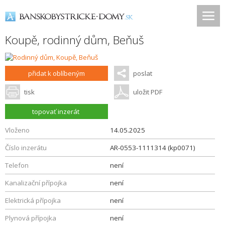
Koupě, rodinný dům,
Beňuš
přidat k oblíbeným
poslat
tisk
uložit PDF
topovať inzerát
Vloženo
14.05.2025
Číslo inzerátu
AR-0553-1111314 (kp0071)
Telefon
není
Kanalizační přípojka
není
Elektrická přípojka
není
Plynová přípojka
není