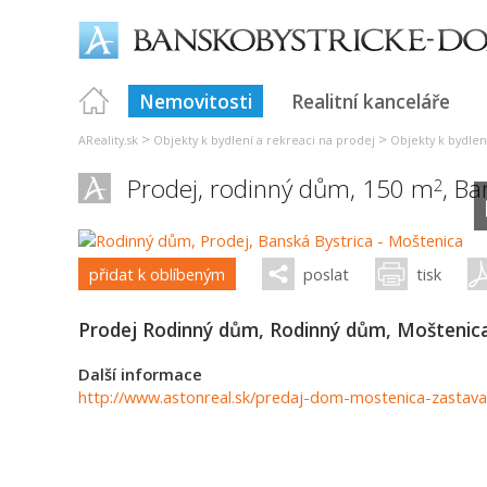
Nemovitosti
Realitní kanceláře
>
>
AReality.sk
Objekty k bydlení a rekreaci na prodej
Objekty k bydlen
Prodej, rodinný dům, 150 m
,
Ba
2
přidat k oblíbeným
poslat
tisk
Prodej Rodinný dům, Rodinný dům, Moštenica
Další informace
http://www.astonreal.sk/predaj-dom-mostenica-zasta