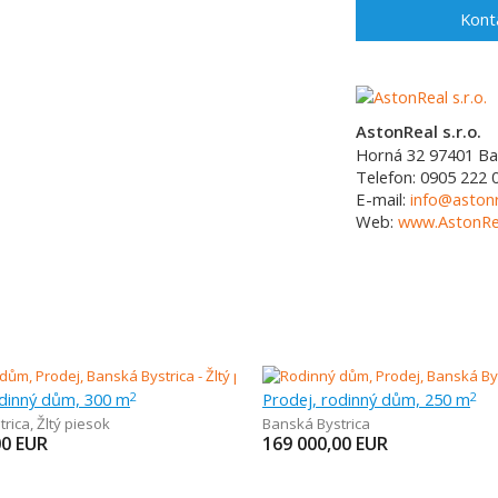
Kont
AstonReal s.r.o.
Horná 32
97401
Ba
Telefon:
0905 222 
E-mail:
info@astonr
Web:
www.AstonRea
odinný dům, 300 m
Prodej, rodinný dům, 250 m
2
2
trica
,
Žltý piesok
Banská Bystrica
00
EUR
169 000,00
EUR