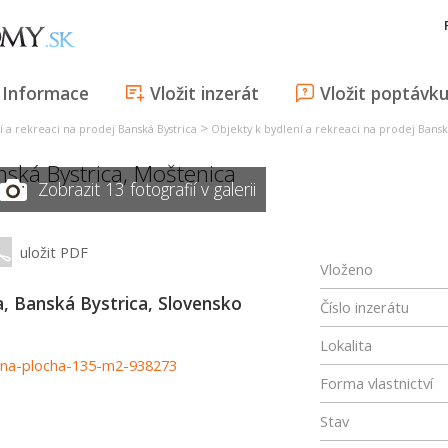
Informace
Vložit inzerát
Vložit poptávk
>
í a rekreaci na prodej Banská Bystrica
Objekty k bydlení a rekreaci na prodej Bansk
nská Bystrica
,
Moštenica
Zobrazit 13 fotografií v galerii
uložit PDF
Vloženo
, Banská Bystrica, Slovensko
Číslo inzerátu
Lokalita
vana-plocha-135-m2-938273
Forma vlastnictví
Stav