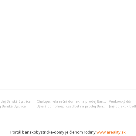
dej Banská Bystrica
Chalupa, rekreační domek na prodej Banská Bystrica
Venkovský dům na
 Banská Bystrica
Bývalá polnohosp. usedlost na prodej Banská Bystrica
Portál banskobystricke-domy je členom rodiny
www.areality.sk