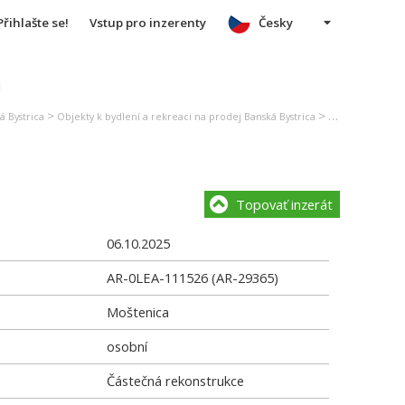
Přihlašte se!
Vstup pro inzerenty
Česky
u
>
>
á Bystrica
Objekty k bydlení a rekreaci na prodej Banská Bystrica
Rodinný dům na
Topovať inzerát
06.10.2025
AR-0LEA-111526 (AR-29365)
Moštenica
osobní
Částečná rekonstrukce