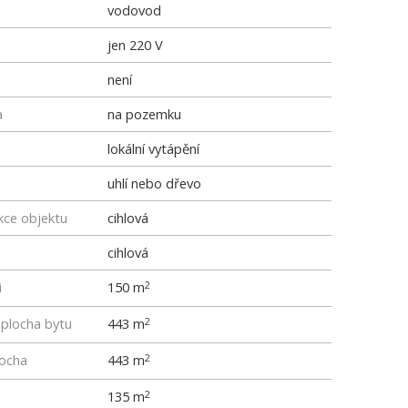
vodovod
jen 220 V
není
a
na pozemku
lokální vytápění
uhlí nebo dřevo
kce objektu
cihlová
cihlová
i
150 m
2
 plocha bytu
443 m
2
locha
443 m
2
135 m
2