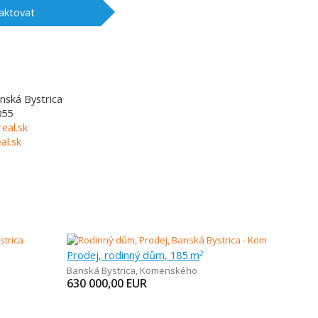
aktovat
nská Bystrica
055
eal.sk
l.sk
Prodej, rodinný dům, 185 m
2
Banská Bystrica
,
Komenského
630 000,00
EUR