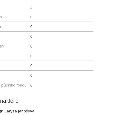
3
m
0
p
0
0
ení
0
0
0
0
z půdního fondu
0
makléře
r. Larysa Jánošová