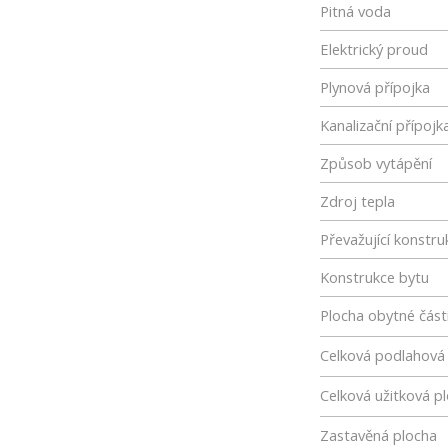
Pitná voda
Elektrický proud
Plynová přípojka
Kanalizační přípojk
Způsob vytápění
Zdroj tepla
Převažující konstru
Konstrukce bytu
Plocha obytné část
Celková podlahová
Celková užitková p
Zastavěná plocha