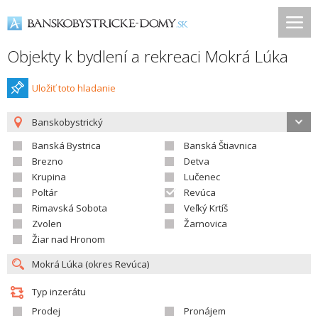
Objekty k bydlení a rekreaci Mokrá Lúka
Uložiť toto hladanie
Banskobystrický
Banská Bystrica
Banská Štiavnica
Brezno
Detva
Krupina
Lučenec
Poltár
Revúca
Rimavská Sobota
Veľký Krtíš
Zvolen
Žarnovica
Žiar nad Hronom
Typ inzerátu
Prodej
Pronájem