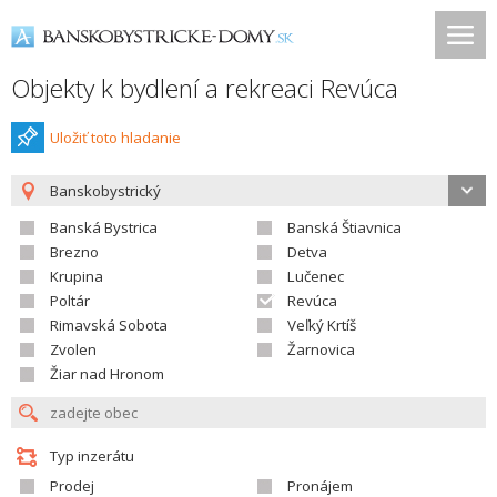
Objekty k bydlení a rekreaci Revúca
Uložiť toto hladanie
Banskobystrický
Banská Bystrica
Banská Štiavnica
Brezno
Detva
Krupina
Lučenec
Poltár
Revúca
Rimavská Sobota
Veľký Krtíš
Zvolen
Žarnovica
Žiar nad Hronom
Typ inzerátu
Prodej
Pronájem