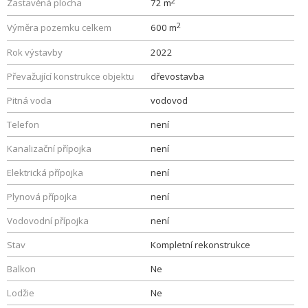
2
Zastavěná plocha
72 m
2
Výměra pozemku celkem
600 m
Rok výstavby
2022
Převažující konstrukce objektu
dřevostavba
Pitná voda
vodovod
Telefon
není
Kanalizační přípojka
není
Elektrická přípojka
není
Plynová přípojka
není
Vodovodní přípojka
není
Stav
Kompletní rekonstrukce
Balkon
Ne
Lodžie
Ne