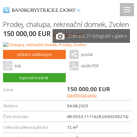
Prodej, chalupa, rekreační domek,
Zvolen
150 000,00 EUR
navrhnout cenu
Zobrazit 21 fotografií v galerii
přidat k oblíbeným
poslat
tisk
uložit PDF
topovať inzerát
150 000,00
EUR
Cena
navrhnout cenu
Vloženo
04.08.2025
Číslo inzerátu
AR-0553-1111628 (ch00290274)
2
Celková užitková plocha
72 m