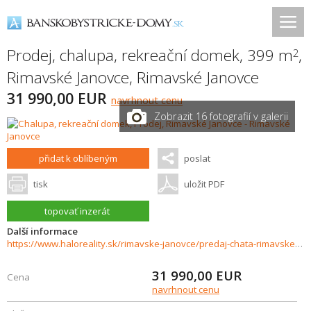
Prodej, chalupa, rekreační domek, 399 m
,
2
Rimavské Janovce
,
Rimavské Janovce
31 990,00 EUR
navrhnout cenu
Zobrazit 16 fotografií v galerii
přidat k oblíbeným
poslat
tisk
uložit PDF
topovať inzerát
Další informace
https://www.haloreality.sk/rimavske-janovce/predaj-chata-rimavske-janovce-mociar---znizena-cena---exkluzivne-halo-reality/72420
31 990,00
EUR
Cena
navrhnout cenu