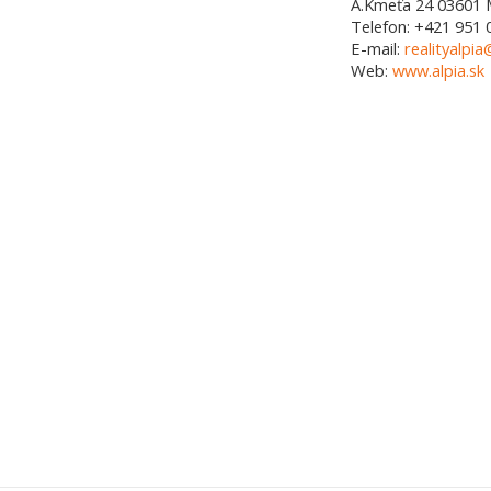
A.Kmeťa 24
03601
Telefon:
+421 951 
E-mail:
realityalpia
Web:
www.alpia.sk