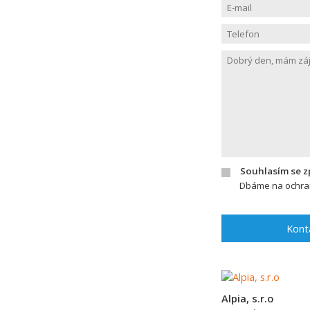
Souhlasím se 
Dbáme na ochran
Kont
Alpia, s.r.o