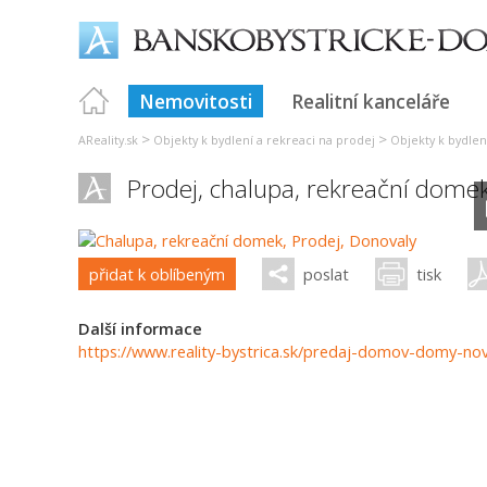
Nemovitosti
Realitní kanceláře
>
>
AReality.sk
Objekty k bydlení a rekreaci na prodej
Objekty k bydlen
Prodej, chalupa, rekreační dome
přidat k oblíbeným
poslat
tisk
Další informace