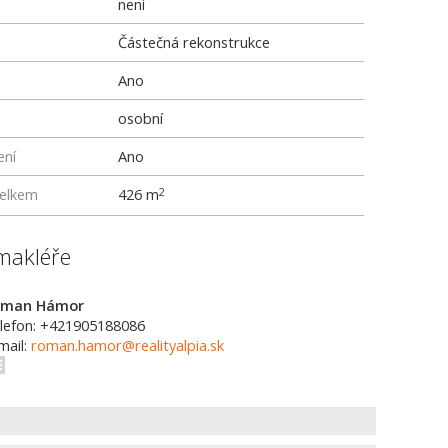
není
Částečná rekonstrukce
Ano
osobní
ení
Ano
elkem
426 m
2
makléře
oman Hámor
lefon: +421905188086
mail:
roman.hamor@realityalpia.sk