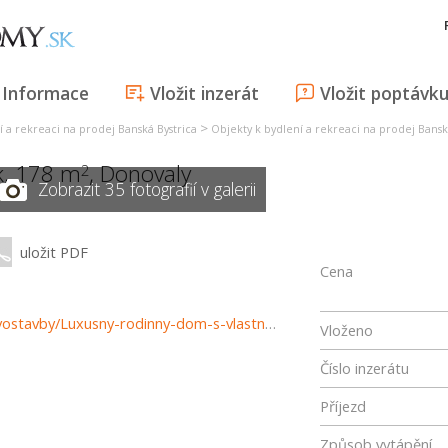
Informace
Vložit inzerát
Vložit poptávk
>
í a rekreaci na prodej Banská Bystrica
Objekty k bydlení a rekreaci na prodej Bansk
k, 178 m
,
Donovaly
2
Zobrazit 35 fotografií v galerii
uložit PDF
Cena
https://www.reality-bystrica.sk/predaj-domov-domy-novostavby/Luxusny-rodinny-dom-s-vlastnou-saunou-a-hernou-v-bezprostrednej-blizkosti-lyziarskych-vlekov-Donovaly.-34455/?utm_source=areality&utm_medium=xml&utm_term=34455&utm_content=dom&utm_campaign=porta
Vloženo
Číslo inzerátu
Příjezd
Způsob vytápění