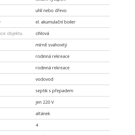
uhlí nebo dřevo
y
el. akumulační boiler
kce objektu
cihlová
mírně svahovitý
rodinná rekreace
rodinná rekreace
vodovod
septik s přepadem
jen 220 V
altánek
4