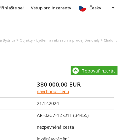
Přihlašte se!
Vstup pro inzerenty
Česky
u
>
>
á Bystrica
Objekty k bydlení a rekreaci na prodej Donovaly
Chalupa, rekreační domek na prodej Donovaly
Topovať inzerát
380 000,00
EUR
navrhnout cenu
21.12.2024
AR-02G7-127311 (34455)
nezpevněná cesta
lokální vytápění