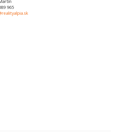
Martin
089 965
@realityalpia.sk