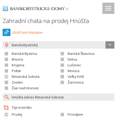
Zahradní chata na prodej Hnúšťa
Uložiť toto hladanie
Banskobystrický
Banská Bystrica
Banská Štiavnica
Brezno
Detva
Krupina
Lučenec
Poltár
Revúca
Rimavská Sobota
Veľký Krtíš
Zvolen
Žarnovica
Žiar nad Hronom
Typ inzerátu
Prodej
Pronájem