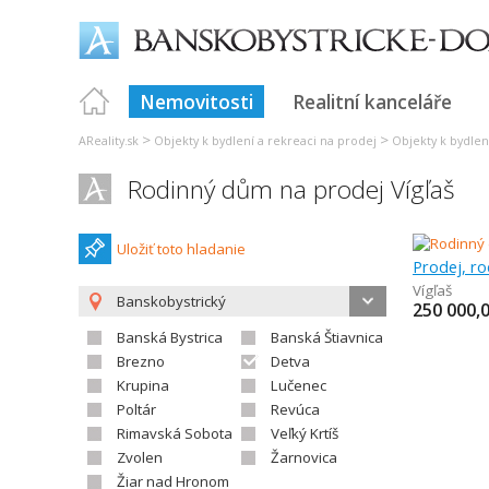
Nemovitosti
Realitní kanceláře
>
>
AReality.sk
Objekty k bydlení a rekreaci na prodej
Objekty k bydlen
Rodinný dům na prodej Vígľaš
Uložiť toto hladanie
Prodej, r
Vígľaš
Banskobystrický
250 000,
Banská Bystrica
Banská Štiavnica
Brezno
Detva
Krupina
Lučenec
Poltár
Revúca
Rimavská Sobota
Veľký Krtíš
Zvolen
Žarnovica
Žiar nad Hronom