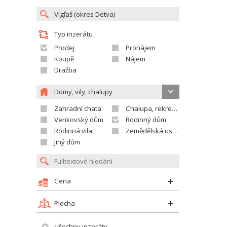
Typ inzerátu
Prodej
Pronájem
Koupě
Nájem
Dražba
Domy, vily, chalupy
Zahradní chata
Chalupa, rekreační domek
Venkovský dům
Rodinný dům
Rodinná vila
Zemědělská usedlost
Jiný dům
Cena
Plocha
všechny inzeráty