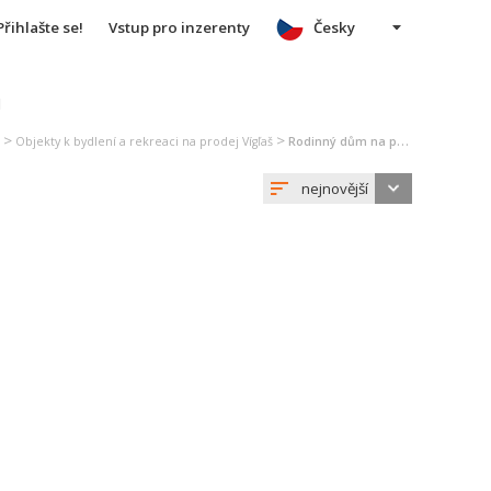
Přihlašte se!
Vstup pro inzerenty
Česky
u
>
>
Objekty k bydlení a rekreaci na prodej Vígľaš
Rodinný dům na prodej Vígľaš
nejnovější