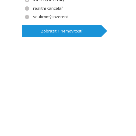
realitní kancelář
soukromý inzerent
Zobrazit
1
nemovitostí