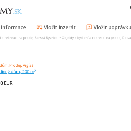
Informace
Vložit inzerát
Vložit poptávk
>
í a rekreaci na prodej Banská Bystrica
Objekty k bydlení a rekreaci na prodej Detva
odinný dům, 200 m
2
00
EUR