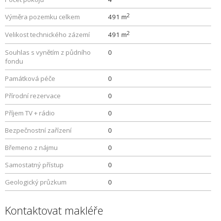
2
Výměra pozemku celkem
491 m
2
Velikost technického zázemí
491 m
Souhlas s vynětím z půdního
0
fondu
Památková péče
0
Přírodní rezervace
0
Příjem TV + rádio
0
Bezpečnostní zařízení
0
Břemeno z nájmu
0
Samostatný přístup
0
Geologický průzkum
0
Kontaktovat makléře