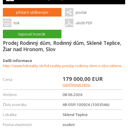
přidat k oblíbeným
poslat
tisk
uložit PDF
topovať inzerát
Prodej Rodinný dům, Rodinný dům, Sklené Teplice,
Žiar nad Hronom, Slov
Další informace
http://www.hdreality.sk/hd-reality-predaj-rodinny-dom-v-obci-sklene-teplice-1003546
179 000,00
EUR
Cena
navrhnout cenu
Vloženo
08.06.2026
Číslo inzerátu
AR-0SFI-100926 (1003546)
Lokalita
Sklené Teplice
Forma vlastnictví
osobní