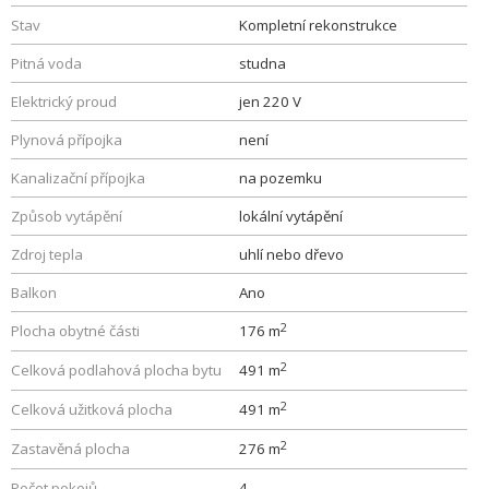
Stav
Kompletní rekonstrukce
Pitná voda
studna
Elektrický proud
jen 220 V
Plynová přípojka
není
Kanalizační přípojka
na pozemku
Způsob vytápění
lokální vytápění
Zdroj tepla
uhlí nebo dřevo
Balkon
Ano
2
Plocha obytné části
176 m
2
Celková podlahová plocha bytu
491 m
2
Celková užitková plocha
491 m
2
Zastavěná plocha
276 m
Počet pokojů
4