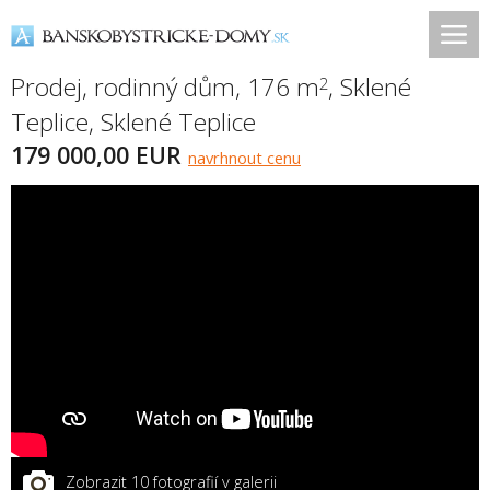
Prodej, rodinný dům, 176 m
,
Sklené
2
Teplice
,
Sklené Teplice
179 000,00 EUR
navrhnout cenu
Zobrazit 10 fotografií v galerii