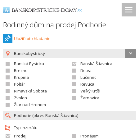
Rodinný dům na prodej Podhorie
Uložiť toto hladanie
Banskobystrický
Banská Bystrica
Banská Štiavnica
Brezno
Detva
Krupina
Lučenec
Poltár
Revúca
Rimavská Sobota
Veľký Krtíš
Zvolen
Žarnovica
Žiar nad Hronom
Typ inzerátu
Prodej
Pronájem