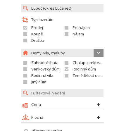
Typ inzerátu
Prodej
Pronájem
Koupě
Nájem
Dražba
Domy, vily, chalupy
Zahradní chata
Chalupa, rekreační domek
Venkovský dům
Rodinný dům
Rodinná vila
Zemědělská usedlost
Jiný dům
Cena
Plocha
všechny inzeráty