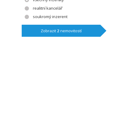
realitní kancelář
soukromý inzerent
Zobrazit
2
nemovitostí