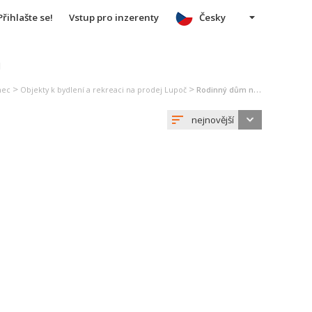
Přihlašte se!
Vstup pro inzerenty
Česky
u
>
>
nec
Objekty k bydlení a rekreaci na prodej Lupoč
Rodinný dům na prodej Lupoč
nejnovější