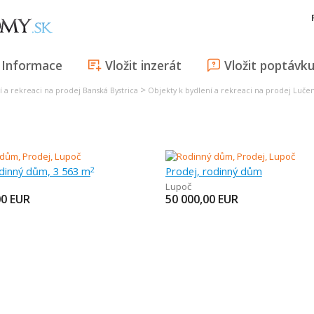
Informace
Vložit inzerát
Vložit poptávk
>
í a rekreaci na prodej Banská Bystrica
Objekty k bydlení a rekreaci na prodej Luče
odinný dům, 3 563 m
Prodej, rodinný dům
2
Lupoč
00
EUR
50 000,00
EUR