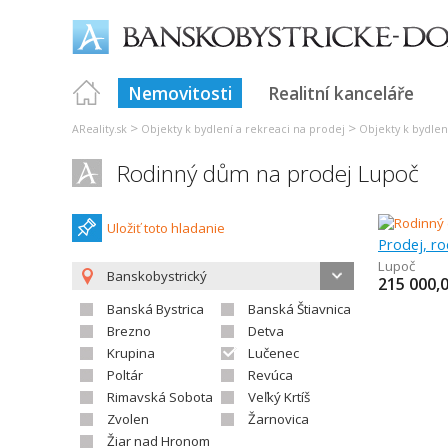
Nemovitosti
Realitní kanceláře
>
>
AReality.sk
Objekty k bydlení a rekreaci na prodej
Objekty k bydlen
Rodinný dům na prodej Lupoč
Uložiť toto hladanie
Prodej, r
Lupoč
Banskobystrický
215 000,
Banská Bystrica
Banská Štiavnica
Brezno
Detva
Krupina
Lučenec
Poltár
Revúca
Rimavská Sobota
Veľký Krtíš
Zvolen
Žarnovica
Žiar nad Hronom