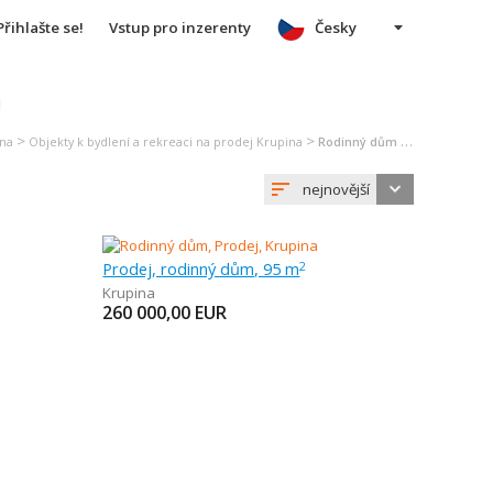
Přihlašte se!
Vstup pro inzerenty
Česky
u
>
>
ina
Objekty k bydlení a rekreaci na prodej Krupina
Rodinný dům na prodej Krupina
nejnovější
Prodej, rodinný dům, 95 m
2
Krupina
260 000,00
EUR