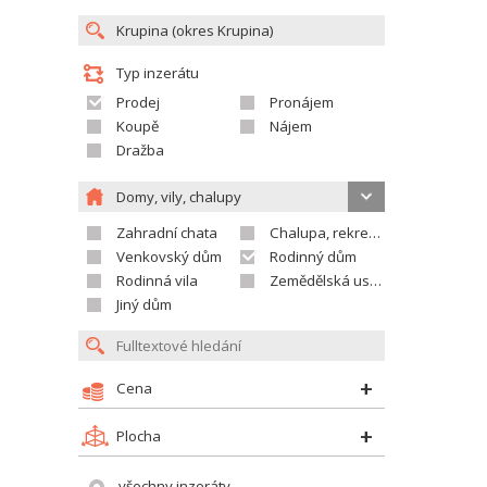
Typ inzerátu
Prodej
Pronájem
Koupě
Nájem
Dražba
Domy, vily, chalupy
Zahradní chata
Chalupa, rekreační domek
Venkovský dům
Rodinný dům
Rodinná vila
Zemědělská usedlost
Jiný dům
Cena
Plocha
všechny inzeráty