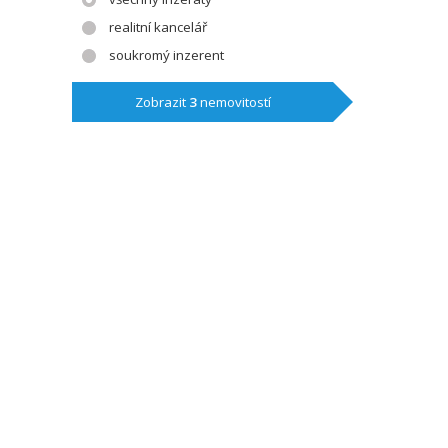
realitní kancelář
soukromý inzerent
Zobrazit
3
nemovitostí