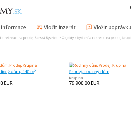
Informace
Vložit inzerát
Vložit poptávk
>
í a rekreaci na prodej Banská Bystrica
Objekty k bydlení a rekreaci na prodej Krup
odinný dům, 440 m
Prodej, rodinný dům
2
Krupina
00
EUR
79 900,00
EUR