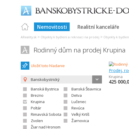
Nemovitosti
Realitní kanceláře
>
>
AReality.sk
Objekty k bydlení a rekreaci na prodej
Objekty k bydlen
Rodinný dům na prodej Krupina
Uložiť toto hladanie
Prodej, r
Krupina
Banskobystrický
425 000,
Banská Bystrica
Banská Štiavnica
Brezno
Detva
Krupina
Lučenec
Poltár
Revúca
Rimavská Sobota
Veľký Krtíš
Zvolen
Žarnovica
Žiar nad Hronom