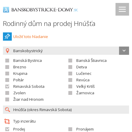
Rodinný dům na prodej Hnúšťa
Uložiť toto hladanie
Banskobystrický
Banská Bystrica
Banská Štiavnica
Brezno
Detva
Krupina
Lučenec
Poltár
Revúca
Rimavská Sobota
Veľký Krtíš
Zvolen
Žarnovica
Žiar nad Hronom
Typ inzerátu
Prodej
Pronájem