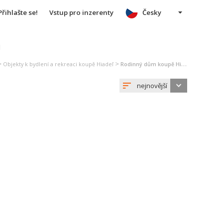
Přihlašte se!
Vstup pro inzerenty
Česky
u
>
>
Objekty k bydlení a rekreaci koupě Hiadeľ
Rodinný dům koupě Hiadeľ
nejnovější