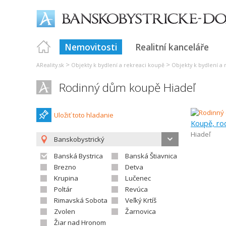
Nemovitosti
Realitní kanceláře
>
>
AReality.sk
Objekty k bydlení a rekreaci koupě
Objekty k bydlení a 
Rodinný dům koupě Hiadeľ
Uložiť toto hladanie
Koupě, ro
Hiadeľ
Banskobystrický
Banská Bystrica
Banská Štiavnica
Brezno
Detva
Krupina
Lučenec
Poltár
Revúca
Rimavská Sobota
Veľký Krtíš
Zvolen
Žarnovica
Žiar nad Hronom