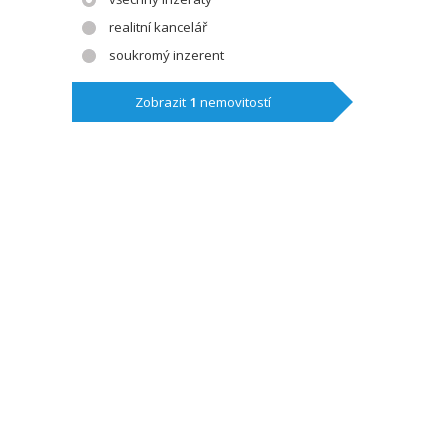
realitní kancelář
soukromý inzerent
Zobrazit
1
nemovitostí