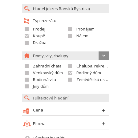
Typ inzerátu
Prodej
Pronájem
Koupě
Nájem
Dražba
Domy, vily, chalupy
Zahradní chata
Chalupa, rekreační domek
Venkovský dům
Rodinný dům
Rodinná vila
Zemědělská usedlost
Jiný dům
Cena
Plocha
všechny inzeráty