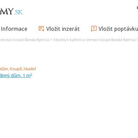
Informace
Vložit inzerát
Vložit poptávk
>
rekreaci koupě Banská Bystrica
Objekty k bydlení a rekreaci koupě Banská Bystrica
dinný dům, 1 m
2