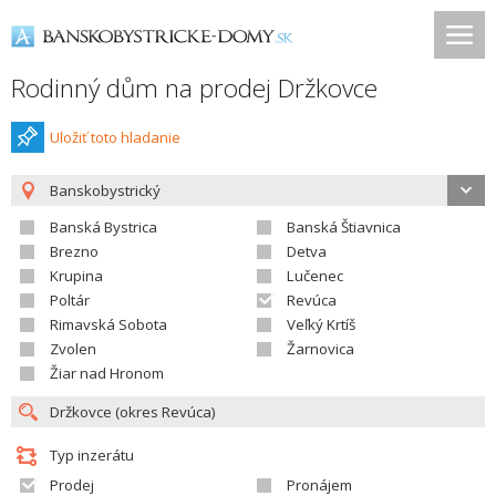
Rodinný dům na prodej Držkovce
Uložiť toto hladanie
Banskobystrický
Banská Bystrica
Banská Štiavnica
Brezno
Detva
Krupina
Lučenec
Poltár
Revúca
Rimavská Sobota
Veľký Krtíš
Zvolen
Žarnovica
Žiar nad Hronom
Typ inzerátu
Prodej
Pronájem