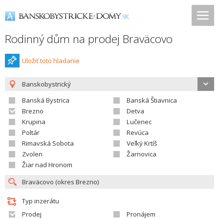
Rodinný dům na prodej Braväcovo
Uložiť toto hladanie
Banskobystrický
Banská Bystrica
Banská Štiavnica
Brezno
Detva
Krupina
Lučenec
Poltár
Revúca
Rimavská Sobota
Veľký Krtíš
Zvolen
Žarnovica
Žiar nad Hronom
Typ inzerátu
Prodej
Pronájem