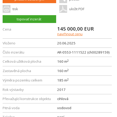
tisk
uložit PDF
topovať inzerát
145 000,00
EUR
Cena
navrhnout cenu
Vloženo
20.06.2025
Číslo inzerátu
AR-0553-1111522 (ch00289159)
2
Celková užitková plocha
160 m
2
Zastavěná plocha
160 m
2
Výměra pozemku celkem
185 m
Rok výstavby
2017
Převažující konstrukce objektu
cihlová
Pitná voda
vodovod