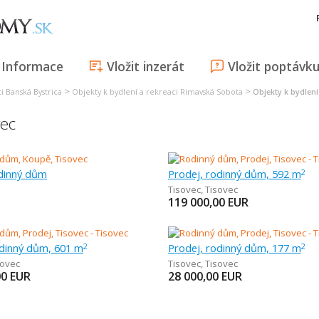
Informace
Vložit inzerát
Vložit poptávk
>
>
i Banská Bystrica
Objekty k bydlení a rekreaci Rimavská Sobota
Objekty k bydlení
vec
dinný dům
Prodej, rodinný dům, 592 m
2
Tisovec
,
Tisovec
119 000,00
EUR
odinný dům, 601 m
Prodej, rodinný dům, 177 m
2
2
sovec
Tisovec
,
Tisovec
00
EUR
28 000,00
EUR