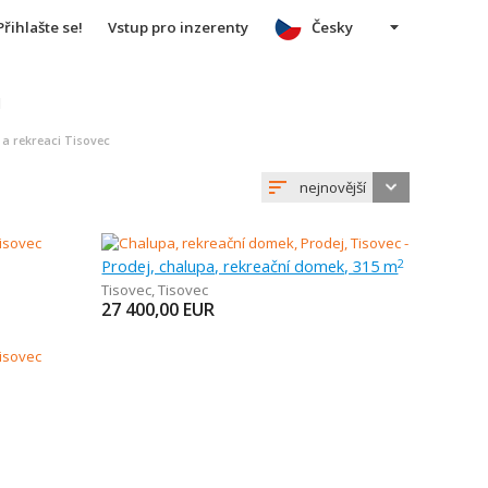
Přihlašte se!
Vstup pro inzerenty
Česky
u
 a rekreaci Tisovec
nejnovější
Prodej, chalupa, rekreační domek, 315 m
2
Tisovec
,
Tisovec
27 400,00
EUR