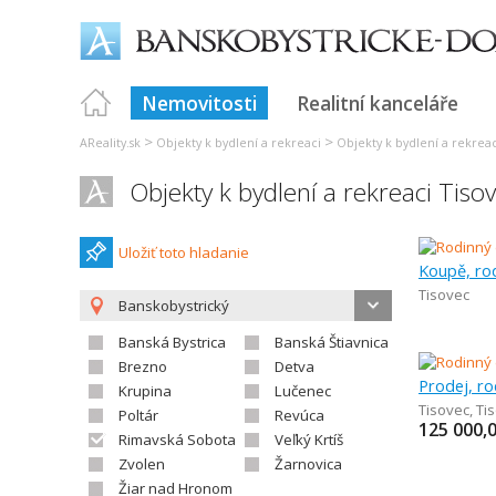
Nemovitosti
Realitní kanceláře
>
>
AReality.sk
Objekty k bydlení a rekreaci
Objekty k bydlení a rekreac
Objekty k bydlení a rekreaci Tiso
Uložiť toto hladanie
Koupě, ro
Tisovec
Banskobystrický
Banská Bystrica
Banská Štiavnica
Brezno
Detva
Prodej, r
Krupina
Lučenec
Tisovec
,
Ti
Poltár
Revúca
125 000,
Rimavská Sobota
Veľký Krtíš
Zvolen
Žarnovica
Žiar nad Hronom