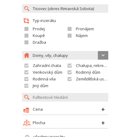
Typ inzerátu
Prodej
Pronájem
Koupě
Nájem
Dražba
Domy, vily, chalupy
Zahradní chata
Chalupa, rekreační domek
Venkovský dům
Rodinný dům
Rodinná vila
Zemědělská usedlost
Jiný dům
Cena
Plocha
všechny inzeráty