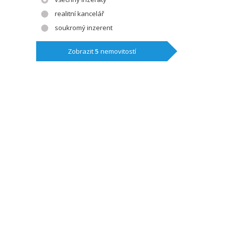
realitní kancelář
soukromý inzerent
Zobrazit
5
nemovitostí