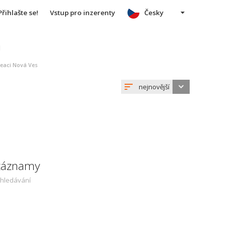
Přihlašte se!
Vstup pro inzerenty
Česky
u
reaci Nová Ves
nejnovější
 záznamy
yhledávání