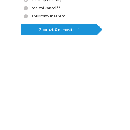
realitní kancelář
soukromý inzerent
Zobrazit
0
nemovitostí