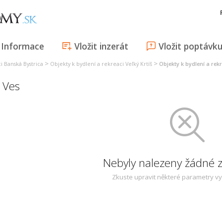
Informace
Vložit inzerát
Vložit poptávk
>
>
i Banská Bystrica
Objekty k bydlení a rekreaci Veľký Krtíš
Objekty k bydlení a rek
 Ves
Nebyly nalezeny žádné
Zkuste upravit některé parametry v