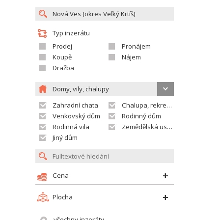
Typ inzerátu
Prodej
Pronájem
Koupě
Nájem
Dražba
Domy, vily, chalupy
Zahradní chata
Chalupa, rekreační domek
Venkovský dům
Rodinný dům
Rodinná vila
Zemědělská usedlost
Jiný dům
Cena
Plocha
všechny inzeráty