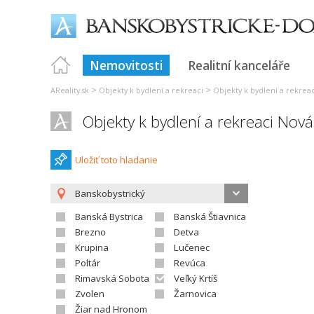
Nemovitosti
Realitní kanceláře
>
>
AReality.sk
Objekty k bydlení a rekreaci
Objekty k bydlení a rekreac
Objekty k bydlení a rekreaci Nová
Uložiť toto hladanie
Banskobystrický
Banská Bystrica
Banská Štiavnica
Brezno
Detva
Krupina
Lučenec
Poltár
Revúca
Rimavská Sobota
Veľký Krtíš
Zvolen
Žarnovica
Žiar nad Hronom