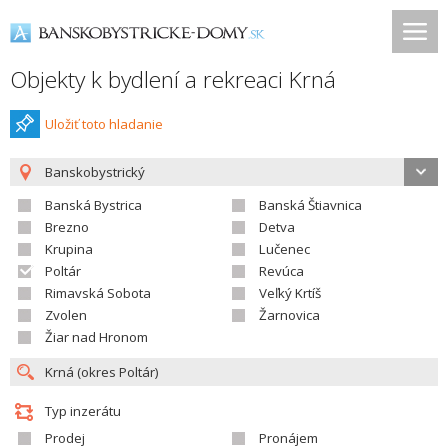
Objekty k bydlení a rekreaci Krná
Uložiť toto hladanie
Banskobystrický
Banská Bystrica
Banská Štiavnica
Brezno
Detva
Krupina
Lučenec
Poltár
Revúca
Rimavská Sobota
Veľký Krtíš
Zvolen
Žarnovica
Žiar nad Hronom
Typ inzerátu
Prodej
Pronájem