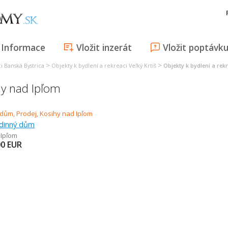
Informace
Vložit inzerát
Vložit poptávk
>
>
i Banská Bystrica
Objekty k bydlení a rekreaci Veľký Krtíš
Objekty k bydlení a rek
hy nad Ipľom
odinný dům
 Ipľom
00
EUR