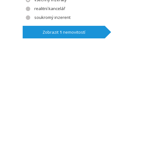
realitní kancelář
soukromý inzerent
Zobrazit
1
nemovitostí