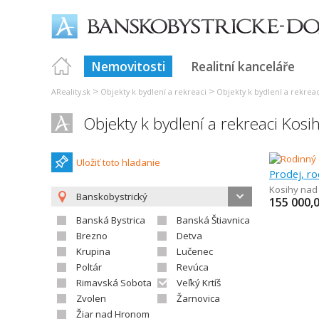
Nemovitosti
Realitní kanceláře
>
>
AReality.sk
Objekty k bydlení a rekreaci
Objekty k bydlení a rekreac
Objekty k bydlení a rekreaci Kosi
Uložiť toto hladanie
Prodej, r
Kosihy nad
Banskobystrický
155 000,
Banská Bystrica
Banská Štiavnica
Brezno
Detva
Krupina
Lučenec
Poltár
Revúca
Rimavská Sobota
Veľký Krtíš
Zvolen
Žarnovica
Žiar nad Hronom