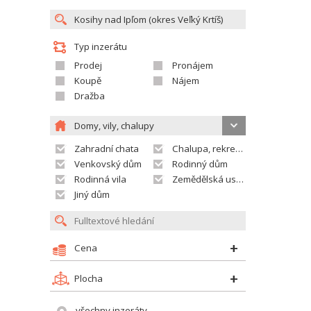
Typ inzerátu
Prodej
Pronájem
Koupě
Nájem
Dražba
Domy, vily, chalupy
Zahradní chata
Chalupa, rekreační domek
Venkovský dům
Rodinný dům
Rodinná vila
Zemědělská usedlost
Jiný dům
Cena
Plocha
všechny inzeráty