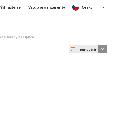
Přihlašte se!
Vstup pro inzerenty
Česky
u
reaci Kosihy nad Ipľom
nejnovější