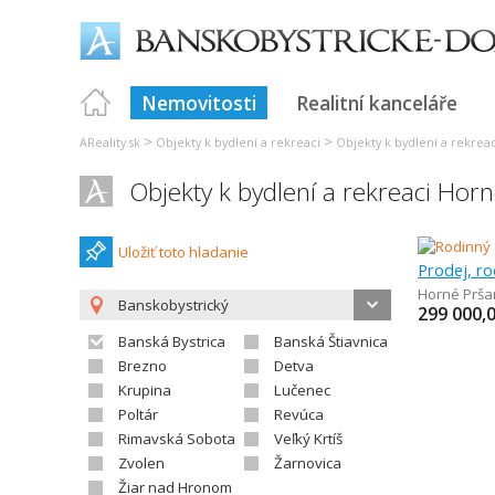
Nemovitosti
Realitní kanceláře
>
>
AReality.sk
Objekty k bydlení a rekreaci
Objekty k bydlení a rekreac
Objekty k bydlení a rekreaci Hor
Uložiť toto hladanie
Prodej, r
Horné Prša
Banskobystrický
299 000,
Banská Bystrica
Banská Štiavnica
Brezno
Detva
Krupina
Lučenec
Poltár
Revúca
Rimavská Sobota
Veľký Krtíš
Zvolen
Žarnovica
Žiar nad Hronom