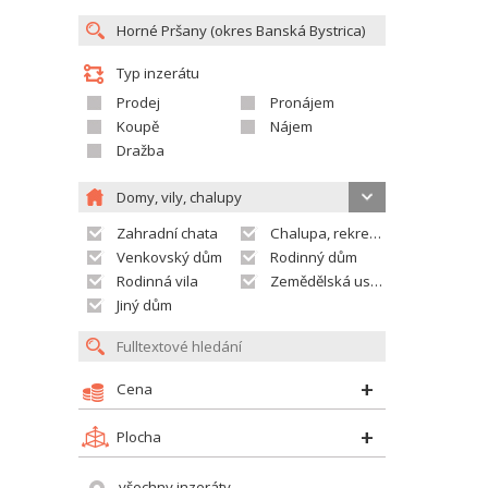
Typ inzerátu
Prodej
Pronájem
Koupě
Nájem
Dražba
Domy, vily, chalupy
Zahradní chata
Chalupa, rekreační domek
Venkovský dům
Rodinný dům
Rodinná vila
Zemědělská usedlost
Jiný dům
Cena
Plocha
všechny inzeráty