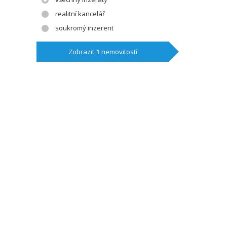
realitní kancelář
soukromý inzerent
Zobrazit
1
nemovitostí