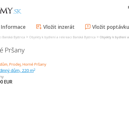
Informace
Vložit inzerát
Vložit poptávk
>
>
i Banská Bystrica
Objekty k bydlení a rekreaci Banská Bystrica
Objekty k bydlení 
né Pršany
odinný dům, 220 m
2
ny
00
EUR