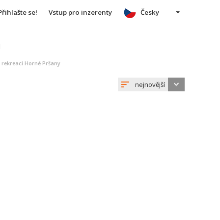
Přihlašte se!
Vstup pro inzerenty
Česky
u
a rekreaci Horné Pršany
nejnovější