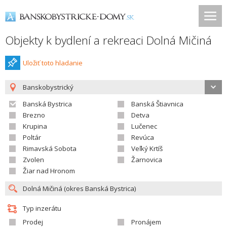
Objekty k bydlení a rekreaci Dolná Mičiná
Uložiť toto hladanie
Banskobystrický
Banská Bystrica
Banská Štiavnica
Brezno
Detva
Krupina
Lučenec
Poltár
Revúca
Rimavská Sobota
Veľký Krtíš
Zvolen
Žarnovica
Žiar nad Hronom
Typ inzerátu
Prodej
Pronájem