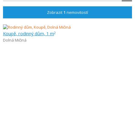
Zobrazit
1
nemovitostí
Koupě, rodinný dům, 1 m
2
Dolná Mičiná