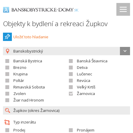
Objekty k bydlení a rekreaci Župkov
Uložiť toto hladanie
Banskobystrický
Banská Bystrica
Banská Štiavnica
Brezno
Detva
Krupina
Lučenec
Poltár
Revúca
Rimavská Sobota
Veľký Krtíš
Zvolen
Žarnovica
Žiar nad Hronom
Typ inzerátu
Prodej
Pronájem