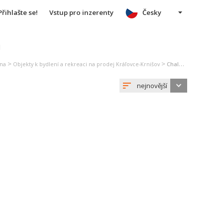
Přihlašte se!
Vstup pro inzerenty
Česky
u
>
>
ina
Objekty k bydlení a rekreaci na prodej Kráľovce-Krnišov
Chalupa, rekreační domek na prodej Kráľovce-Krnišov
nejnovější