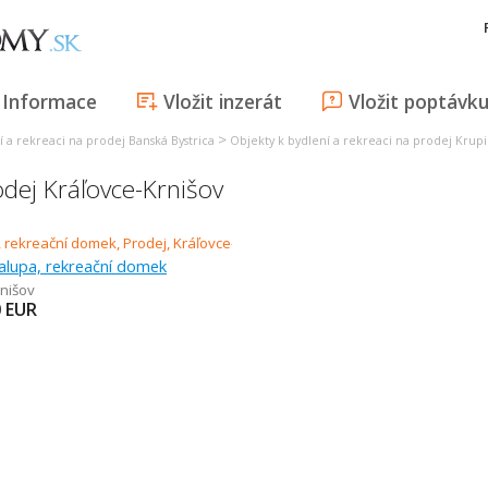
Informace
Vložit inzerát
Vložit poptávk
>
í a rekreaci na prodej Banská Bystrica
Objekty k bydlení a rekreaci na prodej Krup
dej Kráľovce-Krnišov
alupa, rekreační domek
rnišov
0
EUR