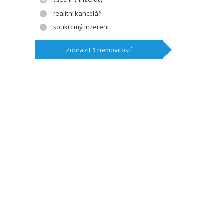
realitní kancelář
soukromý inzerent
Zobrazit
1
nemovitostí