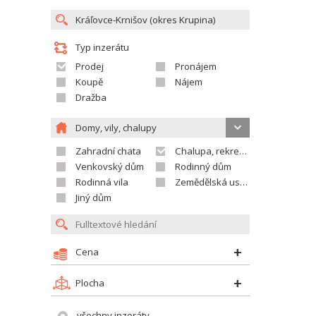
Typ inzerátu
Prodej
Pronájem
Koupě
Nájem
Dražba
Domy, vily, chalupy
Zahradní chata
Chalupa, rekreační domek
Venkovský dům
Rodinný dům
Rodinná vila
Zemědělská usedlost
Jiný dům
Cena
Plocha
všechny inzeráty